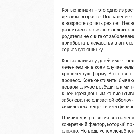
Конъюнктивит – это одно из ра
детском возрасте. Воспаление с
в возрасте до четырех лет. Не
развитием серьезных осложнени
родители не считают заболеван
приобретать лекарства в аптеке
серьезную ошибку.
Конъюнктивит у детей имеет бол
лечением ни в коем случае нель
хроническую форму. В основе п
процесс. Конъюнктивиты бываю
первом случае возбудителями не
К неинфекционным конъюнктивит
заболевание слизистой оболочк
химических веществ или физиче
Причин для развития воспалени
конкретный фактор, который при
сложно. Но ведь успех лечебно