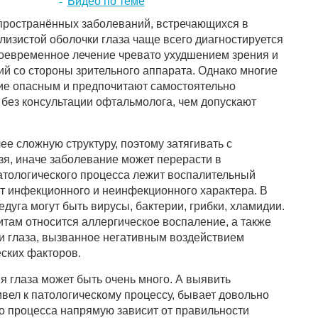
Видео по теме
спространённых заболеваний, встречающихся в
лизистой оболочки глаза чаще всего диагностируется
своевременное лечение чревато ухудшением зрения и
й со стороны зрительного аппарата. Однако многие
ие опасным и предпочитают самостоятельно
 без консультации офтальмолога, чем допускают
ее сложную структуру, поэтому затягивать с
зя, иначе заболевание может перерасти в
атологического процесса лежит воспалительный
т инфекционного и неинфекционного характера. В
дуга могут быть вирусы, бактерии, грибки, хламидии.
ам относится аллергическое воспаление, а также
и глаза, вызванное негативным воздействием
ских факторов.
я глаза может быть очень много. А выявить
вел к патологическому процессу, бывает довольно
го процесса напрямую зависит от правильности