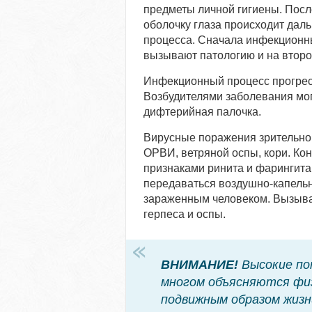
предметы личной гигиены. Посл
оболочку глаза происходит дал
процесса. Сначала инфекционны
вызывают патологию и на втором
Инфекционный процесс прогрес
Возбудителями заболевания могу
дифтерийная палочка.
Вирусные поражения зрительног
ОРВИ, ветряной оспы, кори. Ко
признаками ринита и фарингита
передаваться воздушно-капельн
зараженным человеком. Вызыва
герпеса и оспы.
ВНИМАНИЕ!
Высокие по
многом объясняются фи
подвижным образом жизн