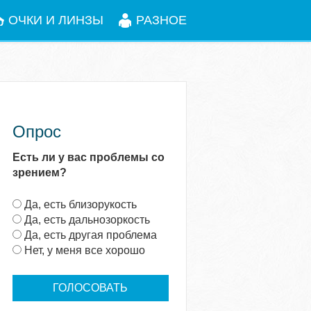
ОЧКИ И ЛИНЗЫ
РАЗНОЕ
Опрос
Есть ли у вас проблемы со
зрением?
В
Да, есть близорукость
а
Да, есть дальнозоркость
р
Да, есть другая проблема
и
Нет, у меня все хорошо
а
н
т