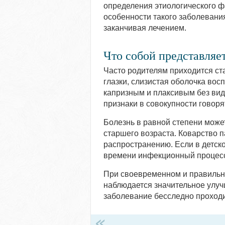
определения этиологического ф
особенности такого заболевания
заканчивая лечением.
Что собой представляе
Часто родителям приходится ста
глазки, слизистая оболочка вос
капризным и плаксивым без вид
признаки в совокупности говоря
Болезнь в равной степени может 
старшего возраста. Коварство 
распространению. Если в детско
времени инфекционный процесс 
При своевременном и правильн
наблюдается значительное улуч
заболевание бесследно проходи