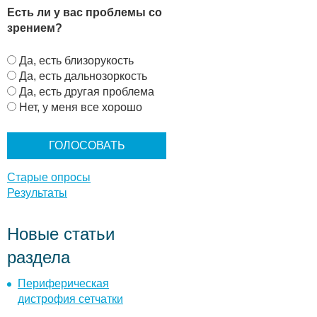
Есть ли у вас проблемы со
зрением?
В
Да, есть близорукость
а
Да, есть дальнозоркость
р
Да, есть другая проблема
и
Нет, у меня все хорошо
а
н
т
ы
Старые опросы
Результаты
Новые статьи
раздела
Периферическая
дистрофия сетчатки