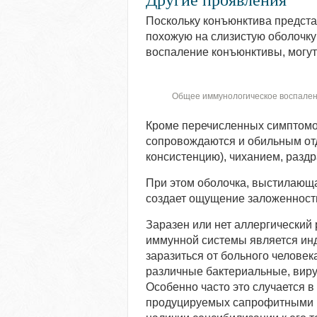
Поскольку конъюнктива предста
похожую на слизистую оболочку
воспаление конъюнктивы, могут
Общее иммунологическое воспалени
Кроме перечисленных симптомо
сопровождаются и обильным отд
консистенцию), чиханием, разд
При этом оболочка, выстилающа
создает ощущение заложенности
Заразен или нет аллергический
иммунной системы является инд
заразиться от больного человек
различные бактериальные, виру
Особенно часто это случается в
продуцируемых сапрофитными ш