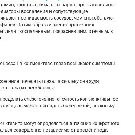
тамин, триптаза, химаза, гепарин, простагландины,
едиаторы воспаления и сопутствующие
чивают проницаемость сосудов, чем способствуют
филов. Таким образом, место протекания
выглядит воспаленным, покрасневшим, отечным, в
т.
роцесса на конъюнктиве глаза возникают симптомы
желание почесать глаза, поскольку они зудят,
ого тела и светобоязнь.
ределить слезотечение, отечность конъюнктивы, ее
азная щель может выглядеть более узкой, поскольку
нктивита могут определяться в течение конкретного
жаться совершенно независимо от времени года.