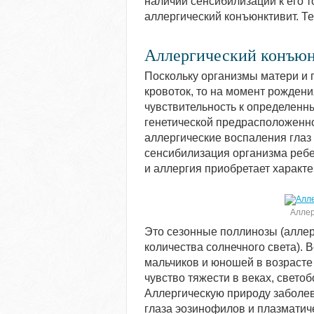
наличии сенсибилизации к его 
аллергический конъюнктивит. Т
Аллергический конъюн
Поскольку организмы матери и
кровоток, то на момент рожден
чувствительность к определенн
генетической предрасположенно
аллергические воспаления глаз
сенсибилизация организма ребе
и аллергия приобретает характ
Аллер
Это сезонные поллинозы (аллерг
количества солнечного света). 
мальчиков и юношей в возрасте 
чувство тяжести в веках, свето
Аллергическую природу заболев
глаза эозинофилов и плазматиче