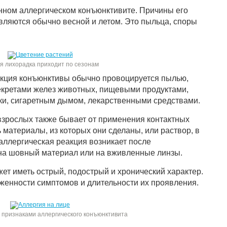
онном аллергическом конъюнктивите. Причины его
вляются обычно весной и летом. Это пыльца, споры
я лихорадка приходит по сезонам
акция конъюнктивы обычно провоцируется пылью,
екретами желез животных, пищевыми продуктами,
ки, сигаретным дымом, лекарственными средствами.
взрослых также бывает от применения контактных
 материалы, из которых они сделаны, или раствор, в
аллергическая реакция возникает после
на шовный материал или на вживленные линзы.
ет иметь острый, подострый и хронический характер.
женности симптомов и длительности их проявления.
с признаками аллергического конъюнктивита