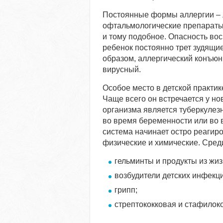
Постоянные формы аллергии – 
офтальмологические препараты)
и тому подобное. Опасность восп
ребенок постоянно трет зудящие
образом, аллергический конъюн
вирусный.
Особое место в детской практик
Чаще всего он встречается у н
организма является туберкулезн
во время беременности или во
система начинает остро реагир
физические и химические. Сред
гельминты и продукты из жи
возбудители детских инфекци
грипп;
стрептококковая и стафилок