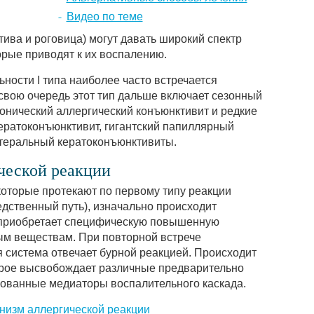
Видео по теме
ива и роговица) могут давать широкий спектр
орые приводят к их воспалению.
ности I типа наиболее часто встречается
 свою очередь этот тип дальше включает сезонный
ронический аллергический конъюнктивит и редкие
кератоконъюнктивит, гигантский папиллярный
атеральный кератоконъюнктивиты.
еской реакции
 которые протекают по первому типу реакции
едственный путь), изначально происходит
 приобретает специфическую повышенную
ым веществам. При повторной встрече
система отвечает бурной реакцией. Происходит
орое высвобождает различные предварительно
ованные медиаторы воспалительного каскада.