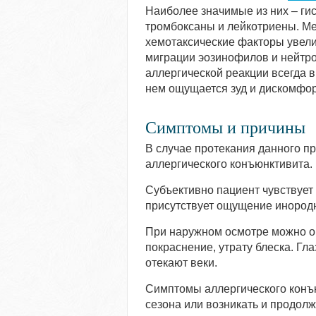
Наиболее значимые из них – гис
тромбоксаны и лейкотриены. М
хемотаксические факторы увели
миграции эозинофилов и нейтро
аллергической реакции всегда 
нем ощущается зуд и дискомфор
Симптомы и причины
В случае протекания данного п
аллергического конъюнктивита.
Субъективно пациент чувствует 
присутствует ощущение инородн
При наружном осмотре можно оп
покраснение, утрату блеска. Гл
отекают веки.
Симптомы аллергического конъю
сезона или возникать и продол