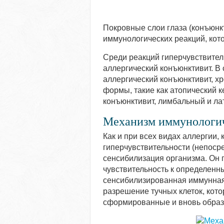
Покровные слои глаза (конъюнкт
иммунологических реакций, кот
Среди реакций гиперчувствитель
аллергический конъюнктивит. В
аллергический конъюнктивит, х
формы, такие как атопический 
конъюнктивит, лимбальный и л
Механизм иммунологич
Как и при всех видах аллергии,
гиперчувствительности (непоср
сенсибилизация организма. Он
чувствительность к определенн
сенсибилизированная иммунная 
разрешение тучных клеток, кот
сформированные и вновь образ