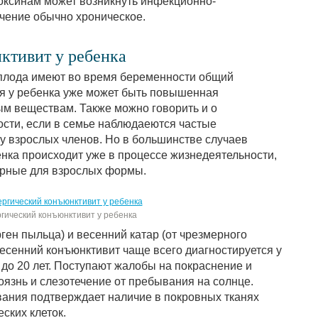
токсинам может возникнуть инфекционно-
ечение обычно хроническое.
ктивит у ребенка
 плода имеют во время беременности общий
ия у ребенка уже может быть повышенная
ым веществам. Также можно говорить и о
сти, если в семье наблюдаеются частые
 у взрослых членов. Но в большинстве случаев
нка происходит уже в процессе жизнедеятельности,
ерные для взрослых формы.
гический конъюнктивит у ребенка
ен пыльца) и весенний катар (от чрезмерного
Весенний конъюнктивит чаще всего диагностируется у
до 20 лет. Поступают жалобы на покраснение и
боязнь и слезотечение от пребывания на солнце.
ания подтверждает наличие в покровных тканях
ских клеток.