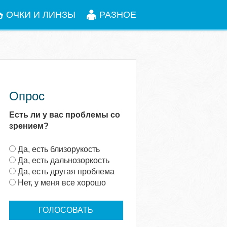
ОЧКИ И ЛИНЗЫ
РАЗНОЕ
Опрос
Есть ли у вас проблемы со
зрением?
В
Да, есть близорукость
а
Да, есть дальнозоркость
р
Да, есть другая проблема
и
Нет, у меня все хорошо
а
н
т