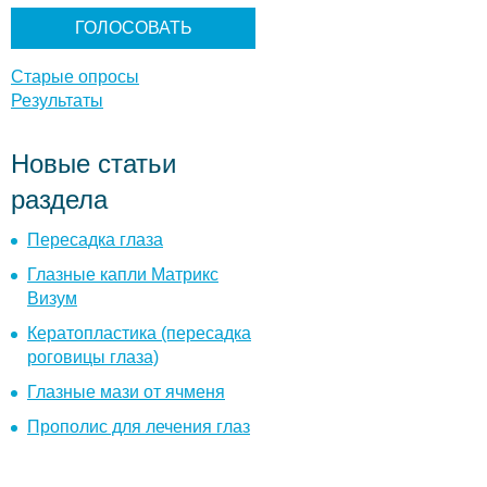
н
т
ы
Старые опросы
Результаты
Новые статьи
раздела
Пересадка глаза
Глазные капли Матрикс
Визум
Кератопластика (пересадка
роговицы глаза)
Глазные мази от ячменя
Прополис для лечения глаз