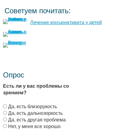
Советуем почитать:
Лечение конъюнктивита у детей
Опрос
Есть ли у вас проблемы со
зрением?
В
Да, есть близорукость
а
Да, есть дальнозоркость
р
Да, есть другая проблема
и
Нет, у меня все хорошо
а