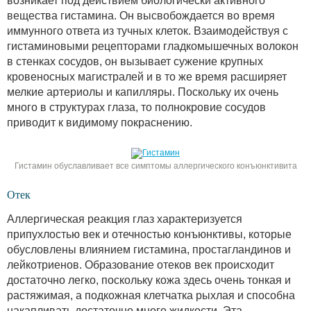
возникает под действием биологически активного
вещества гистамина. Он высвобождается во время
иммунного ответа из тучных клеток. Взаимодействуя с
гистаминовыми рецепторами гладкомышечных волокон
в стенках сосудов, он вызывает сужение крупных
кровеносных магистралей и в то же время расширяет
мелкие артериолы и капилляры. Поскольку их очень
много в структурах глаза, то полнокровие сосудов
приводит к видимому покраснению.
Гистамин обуславливает все симптомы аллергического конъюнктивита
Отек
Аллергическая реакция глаз характеризуется
припухлостью век и отечностью конъюнктивы, которые
обусловлены влиянием гистамина, простагландинов и
лейкотриенов. Образование отеков век происходит
достаточно легко, поскольку кожа здесь очень тонкая и
растяжимая, а подкожная клетчатка рыхлая и способна
накапливать достаточно много жидкости. Эта