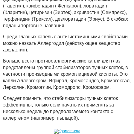
(Тавегил), квифенадин ( Фенкарол), лоратадин
(Кларитин), цетиризин (Зиртек), акривастин (Семпрекс),
терфенадин (Трексил), дезлоратадин (Эриус). В скобках
поданы торговые названия.
Среди глазных капель с антигистаминными свойствами
можно назвать Аллергодил (действующее вещество
азеластин).
Больше всего противоаллергические капли для глаз
представлены группой стабилизаторов тучных клеток, в
частности производными кромоглициевой кислоты. Это
капли Аллергокром, Ифирал, Кромосандоз, Кромогексал,
Лерколин, Кромоглин, Кромодропс, Кромофарм.
Следует помнить, что стабилизаторы тучных клеток
эффективны, только если начать их применять за
несколько недель до предполагаемого контакта с
аллергеном (например, пыльцой).