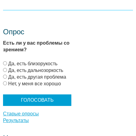
Опрос
Есть ли у вас проблемы со
зрением?
В
Да, есть близорукость
а
Да, есть дальнозоркость
р
Да, есть другая проблема
и
Нет, у меня все хорошо
а
н
т
ы
Старые опросы
Результаты