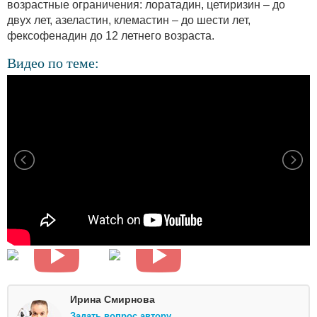
возрастные ограничения: лоратадин, цетиризин – до
двух лет, азеластин, клемастин – до шести лет,
фексофенадин до 12 летнего возраста.
Видео по теме:
Ирина Смирнова
Задать вопрос автору