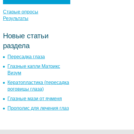
т
ы
Старые опросы
Результаты
Новые статьи
раздела
Пересадка глаза
Глазные капли Матрикс
Визум
Кератопластика (пересадка
роговицы глаза)
Глазные мази от ячменя
Прополис для лечения глаз