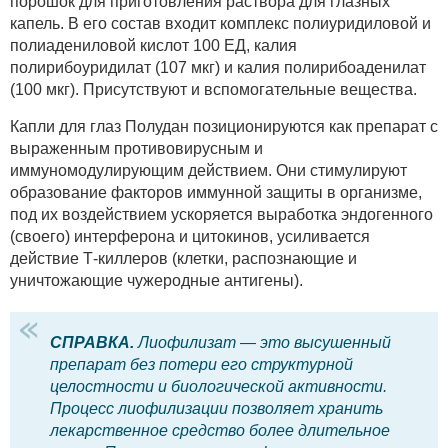
порошок для приготовления раствора для глазных
капель. В его состав входит комплекс полиуридиловой и
полиадениловой кислот 100 ЕД, калия
полирибоуридилат (107 мкг) и калия полирибоаденилат
(100 мкг). Присутствуют и вспомогательные вещества.
Капли для глаз Полудан позиционируются как препарат с
выраженным противовирусным и
иммуномодулирующим действием. Они стимулируют
образование факторов иммунной защиты в организме,
под их воздействием ускоряется выработка эндогенного
(своего) интерферона и цитокинов, усиливается
действие Т-киллеров (клетки, распознающие и
уничтожающие чужеродные антигены).
СПРАВКА.
Лиофилизат — это высушенный
препарат без потери его структурной
целостности и биологической активности.
Процесс лиофилизации позволяет хранить
лекарственное средство более длительное