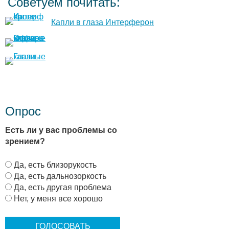
Советуем почитать:
Капли в глаза Интерферон
Опрос
Есть ли у вас проблемы со
зрением?
В
Да, есть близорукость
а
Да, есть дальнозоркость
р
Да, есть другая проблема
и
Нет, у меня все хорошо
а
н