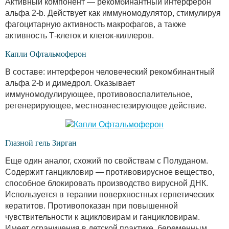
Активный компонент — рекомбинантный интерферон
альфа 2-b. Действует как иммуномодулятор, стимулируя
фагоцитарную активность макрофагов, а также
активность Т-клеток и клеток-киллеров.
Капли Офтальмоферон
В составе: интерферон человеческий рекомбинантный
альфа 2-b и димедрол. Оказывает
иммуномодулирующее, противовоспалительное,
регенерирующее, местноанестезирующее действие.
Глазной гель Зирган
Еще один аналог, схожий по свойствам с Полуданом.
Содержит ганцикловир — противовирусное вещество,
способное блокировать производство вирусной ДНК.
Используется в терапии поверхностных герпетических
кератитов. Противопоказан при повышенной
чувствительности к ацикловирам и ганцикловирам.
Имеет ограничения в детской практике, беременным