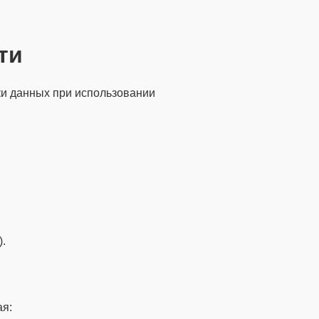
ти
ки данных при использовании
.
ая: