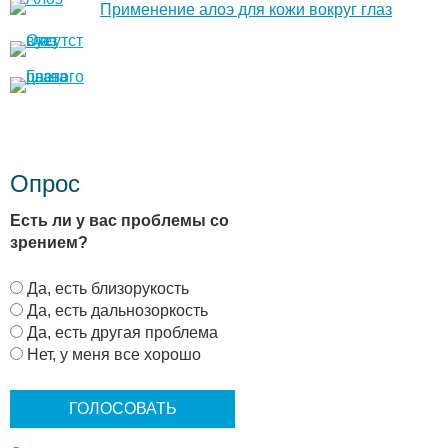
Применение алоэ для кожи вокруг глаз
Опрос
Есть ли у вас проблемы со
зрением?
В
Да, есть близорукость
а
Да, есть дальнозоркость
р
Да, есть другая проблема
и
Нет, у меня все хорошо
а
н
т
ы