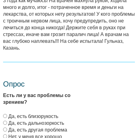
3 года как мучаюсь! На врачей махнула рукой, ходила
много и долго, итог - потраченное время и деньги на
лекарства, от которых нету результатов! У кого проблемы
с троичным нервом лица, хочу предупредить, оно не
лечиться до конца никогда! Держите себя в руках при
стрессах, иначе вам грозит паралич лица! А врачам на
вас глубоко наплевать!!! На себе испытала! Гульназ,
Казань.
Опрос
Есть ли у вас проблемы со
зрением?
В
Да, есть близорукость
а
Да, есть дальнозоркость
р
Да, есть другая проблема
и
Нет, у меня все хорошо