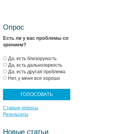
Опрос
Есть ли у вас проблемы со
зрением?
В
Да, есть близорукость
а
Да, есть дальнозоркость
р
Да, есть другая проблема
и
Нет, у меня все хорошо
а
н
т
ы
Старые опросы
Результаты
Новые статьи