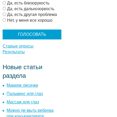
В
Да, есть близорукость
а
Да, есть дальнозоркость
р
Да, есть другая проблема
и
Нет, у меня все хорошо
а
н
т
ы
Старые опросы
Результаты
Новые статьи
раздела
Макияж лисички
Пальминг для глаз
Массаж для глаз
Можно ли мыть ребенка
при конъюнктивите