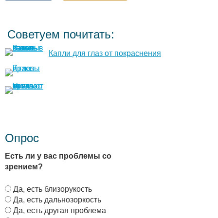
Советуем почитать:
Капли для глаз от покраснения
Опрос
Есть ли у вас проблемы со
зрением?
В
Да, есть близорукость
а
Да, есть дальнозоркость
р
Да, есть другая проблема