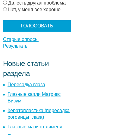
р
Да, есть другая проблема
и
Нет, у меня все хорошо
а
н
т
ы
Старые опросы
Результаты
Новые статьи
раздела
Пересадка глаза
Глазные капли Матрикс
Визум
Кератопластика (пересадка
роговицы глаза)
Глазные мази от ячменя