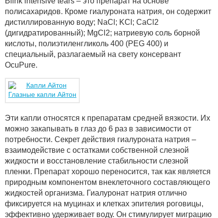
Blink intensive tears – это препарат на основе
полисахаридов. Кроме гиалуроната натрия, он содержит
дистиллированную воду; NaCl; KCl; CaCl2
(дигидратированный); MgCl2; натриевую соль борной
кислоты, полиэтиленгликоль 400 (PEG 400) и
специальный, разлагаемый на свету консервант
OcuPure.
Глазные капли Айтон
Эти капли относятся к препаратам средней вязкости. Их
можно закапывать в глаз до 6 раз в зависимости от
потребности. Секрет действия гиалуроната натрия –
взаимодействие с остатками собственной слезной
жидкости и восстановление стабильности слезной
пленки. Препарат хорошо переносится, так как является
природным компонентом внеклеточного составляющего
жидкостей организма. Гиалуронат натрия отлично
фиксируется на муцинах и клетках эпителия роговицы,
эффективно удерживает воду. Он стимулирует миграцию