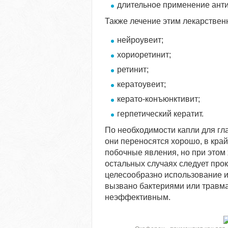
длительное применение анти
Также лечение этим лекарствен
нейроувеит;
хориоретинит;
ретинит;
кератоувеит;
керато-конъюнктивит;
герпетический кератит.
По необходимости капли для гл
они переносятся хорошо, в кра
побочные явления, но при этом
остальных случаях следует про
целесообразно использование и
вызвано бактериями или травм
неэффективным.