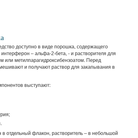
ка
редство доступно в виде порошка, содержащего
интерферон – альфа-2-бета, - и растворителя для
ом или метилпарагидроксибензоатом. Перед
мешивают и получают раствор для закапывания в
мпонентов выступают:
рия;
.
в отдельный флакон, растворитель – в небольшой