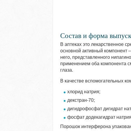
Состав и форма выпус
В аптеках это лекарственное с
основной активный компонент – 
него, представленного нипагин
применением оба компонента с
глаза.
В качестве вспомогательных ко
хлорид натрия;
декстран-70;
дигидрофосфат дигидрат нат
фосфат додекагидрат натрия
Порошок интерферона упакован 