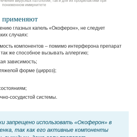
ечения вирусных патологий, так и для их профилактики при
пониженном иммунитете
е применяют
ению глазных капель «Окоферон», не следует
ких случаях:
мость компонентов – помимо интерферона препарат
 так же способное вызывать аллергию;
ая зависимость;
тяжелой форме (цирроз);
состояниям;
чно-сосудистой системы.
и запрещено использовать «Окоферон» в
енка, так как его активные компоненты