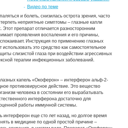
Видео по теме
паляться и болеть, снизилась острота зрения, часто
т терпеть неприятные симптомы – глазные капли
. Этот препарат отличается разносторонним
имает проявления воспаления и его причины,
спокаивает. Инструкция по применению глазных
 использовать это средство как самостоятельное
ащиты слизистой глаза при воздействии агрессивных
ексной терапии инфекционных заболеваний.
глазных капель «Окоферон» – интерферон альф-2-
ное противовирусное действие. Это вещество
рганизм человека в состоянии его вырабатывать
естественного интерферона достаточно для
ноценной работы иммунной системы.
ь интерферон еще сто лет назад, но долгое время
нять в медицине по одной простой причине –