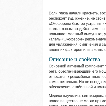
Если глаза начали краснеть, вос
беспокоят зуд, жжение, не стои
«Окоферон» быстро устранят их
комплексным воздействием – сн
повышает местный иммунитет, у
капель «Окоферон» рекомендует
для увлажнения, смягчения и з
внешних факторов или в компл
Описание и свойства
Основной активный компонент 
бета, обеспечивающиий его мощ
относится к рекомбинантным, о
самостоятельно. Но не всегда 
обеспечения стабильной и пол
Медики научились синтезироват
новое вещество не могли приме