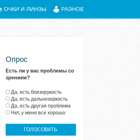
ОЧКИ И ЛИНЗЫ
РАЗНОЕ
Опрос
Есть ли у вас проблемы со
зрением?
В
Да, есть близорукость
а
Да, есть дальнозоркость
р
Да, есть другая проблема
и
Нет, у меня все хорошо
а
н
т