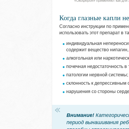
«Окоферон» применяют как для л
Когда глазные капли н
Согласно инструкции по примен
использовать этот препарат в та
индивидуальная непереноси
содержит вещество нипагин,
алкогольная или наркотическ
почечная недостаточность в 
патологии нервной системы;
склонность к депрессивным 
нарушения со стороны серде
Внимание!
Категорическ
период вынашивания реб