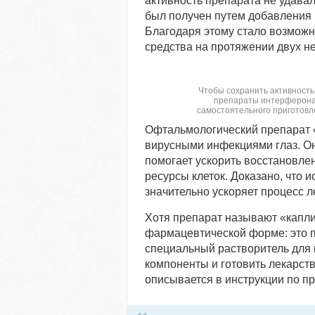
активность препарата не удава
был получен путем добавления 
Благодаря этому стало возмож
средства на протяжении двух не
Чтобы сохранить активность
препараты интерферона 
самостоятельного приготовл
Офтальмологический препарат «
вирусными инфекциями глаз. Он
помогает ускорить восстановле
ресурсы клеток. Доказано, что 
значительно ускоряет процесс 
Хотя препарат называют «капли»
фармацевтической форме: это 
специальный растворитель для 
компоненты и готовить лекарст
описывается в инструкции по п