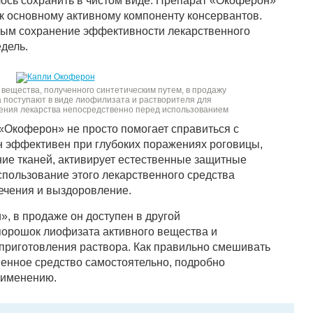
лось сохранить в чистом виде. Препарат «Окоферон»
к основному активному компоненту консервантов.
ным сохранение эффективности лекарственного
дель.
 вещества, полученного синтетическим путем, в продажу
поступают в виде лиофилизата и растворителя для
ения лекарства непосредственно перед использованием
Окоферон» не просто помогает справиться с
 эффективен при глубоких поражениях роговицы,
ние тканей, активирует естественные защитные
использование этого лекарственного средства
лечения и выздоровление.
, в продаже он доступен в другой
порошок лиофизата активного вещества и
приготовления раствора. Как правильно смешивать
венное средство самостоятельно, подробно
рименению.