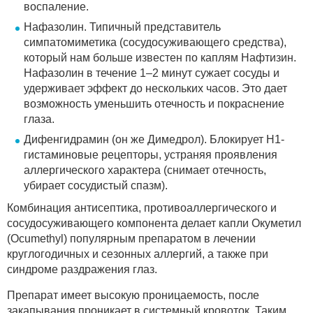
воспаление.
Нафазолин. Типичный представитель
симпатомиметика (сосудосуживающего средства),
который нам больше известен по каплям Нафтизин.
Нафазолин в течение 1–2 минут сужает сосуды и
удерживает эффект до нескольких часов. Это дает
возможность уменьшить отечность и покраснение
глаза.
Дифенгидрамин (он же Димедрол). Блокирует H1-
гистаминовые рецепторы, устраняя проявления
аллергического характера (снимает отечность,
убирает сосудистый спазм).
Комбинация антисептика, противоаллергического и
сосудосуживающего компонента делает капли Окуметил
(Ocumethyl) популярным препаратом в лечении
круглогодичных и сезонных аллергий, а также при
синдроме раздражения глаз.
Препарат имеет высокую проницаемость, после
закапывания проникает в системный кровоток. Таким