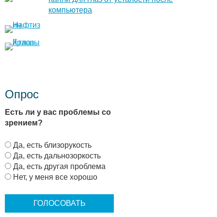
компьютера
Опрос
Есть ли у вас проблемы со
зрением?
В
Да, есть близорукость
а
Да, есть дальнозоркость
р
Да, есть другая проблема
и
Нет, у меня все хорошо
а
н
т