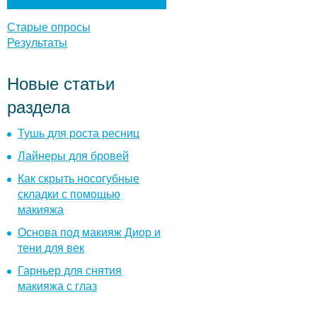
т
ы
Старые опросы
Результаты
Новые статьи
раздела
Тушь для роста ресниц
Лайнеры для бровей
Как скрыть носогубные
складки с помощью
макияжа
Основа под макияж Диор и
тени для век
Гарньер для снятия
макияжа с глаз