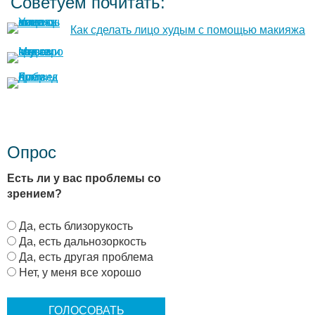
Советуем почитать:
Как сделать лицо худым с помощью макияжа
Опрос
Есть ли у вас проблемы со
зрением?
В
Да, есть близорукость
а
Да, есть дальнозоркость
р
Да, есть другая проблема
и
Нет, у меня все хорошо
а
н