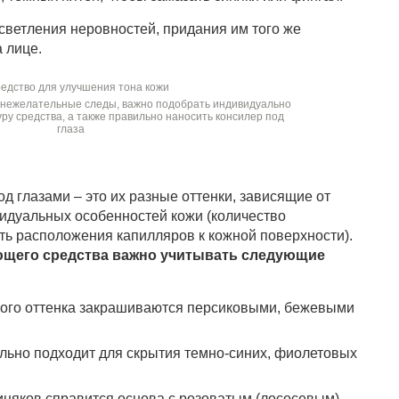
светления неровностей, придания им того же
а лице.
 нежелательные следы, важно подобрать индивидуально
ру средства, а также правильно наносить консилер под
глаза
од глазами – это их разные оттенки, зависящие от
идуальных особенностей кожи (количество
ть расположения капилляров к кожной поверхности).
ющего средства важно учитывать следующие
ного оттенка закрашиваются персиковыми, бежевыми
ально подходит для скрытия темно-синих, фиолетовых
иняков справится основа с розоватым (лососевым)