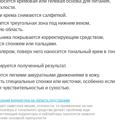
аносится кремовая или гелевая основа для питания,
хлости.
и крема снимаются салфеткой.
тся треугольная зона под нижним веком,
ю область.
льника покрывается корректирующим средством,
ся спонжем или пальцами.
лером, поверх него наносится тональный крем в тон
руется полученный результат.
тся легкими аккуратными движениями в кожу.
ть специальные спонжи или кисточки, особенно если
 чувствительностью и сухостью.
вуют заметные мешки, отечности, то применение на них
онсилера и тонального средства делает проблему еще
светляющие корректоры и хайлайтеры наносятся немного
ниже основной припухлости