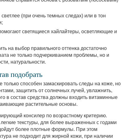
 светлее (при очень темных следах) или в тон
и;
помогают светящиеся хайлайтеры, осветляющие и
ть на выбор правильного оттенка достаточно
вата не только подчеркиванием проблемы, но и
ти, натуральности.
тав подобрать
е только способен замаскировать следы на коже, но
тами, защитить от солнечных лучей, увлажнить,
ого в состав средства должны входить витаминные
каивающие растительные основы.
нирующий консилер по возрастному критерию.
легкие текстуры, для более выраженных с годами
дойдут более плотные формулы. При этом
ктура не подходит для жирной кожи, при наличии