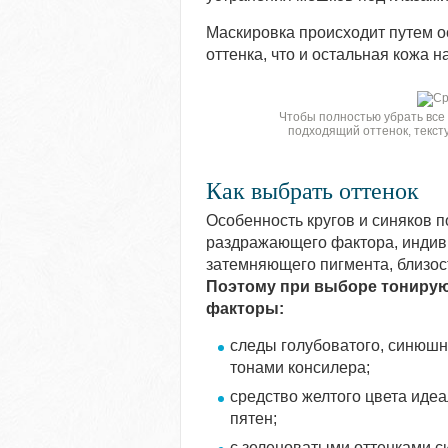
Маскировка происходит путем о
оттенка, что и остальная кожа н
Чтобы полностью убрать все
подходящий оттенок, тексту
Как выбрать оттенок
Особенность кругов и синяков п
раздражающего фактора, индив
затемняющего пигмента, близос
Поэтому при выборе тониру
факторы:
следы голубоватого, синюш
тонами консилера;
средство желтого цвета иде
пятен;
с зеленоватыми оттенками с