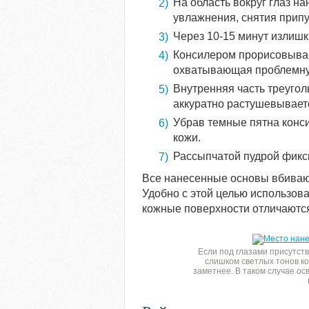
На область вокруг глаз н
увлажнения, снятия припу
Через 10-15 минут излишк
Консилером прорисовывае
охватывающая проблемну
Внутренняя часть треуго
аккуратно растушевывает
Убрав темные пятна конси
кожи.
Рассыпчатой пудрой фикси
Все нанесенные основы вбиваю
Удобно с этой целью использова
кожные поверхности отличаются
Если под глазами присутст
слишком светлых тонов к
заметнее. В таком случае о