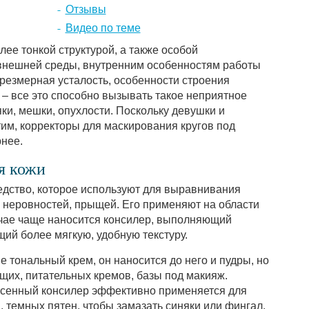
Отзывы
Видео по теме
лее тонкой структурой, а также особой
 внешней среды, внутренним особенностям работы
чрезмерная усталость, особенности строения
 – все это способно вызывать такое неприятное
яки, мешки, опухлости. Поскольку девушки и
тим, корректоры для маскирования кругов под
рнее.
я кожи
едство, которое используют для выравнивания
, неровностей, прыщей. Его применяют на области
лучае чаще наносится консилер, выполняющий
ий более мягкую, удобную текстуру.
не тональный крем, он наносится до него и пудры, но
их, питательных кремов, базы под макияж.
сенный консилер эффективно применяется для
 темных пятен, чтобы замазать синяки или фингал.