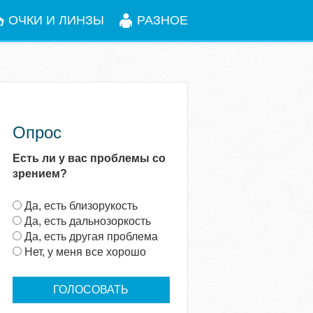
ОЧКИ И ЛИНЗЫ
РАЗНОЕ
Опрос
Есть ли у вас проблемы со
зрением?
В
Да, есть близорукость
а
Да, есть дальнозоркость
р
Да, есть другая проблема
и
Нет, у меня все хорошо
а
н
т