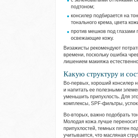
подтоном;
консилер подбирается на тон
тонального крема, цвета кож
против мешков под глазами 
освежающие кожу.
Визажисты рекомендуют потрати
времени, поскольку ошибка чре
лишением макияжа естественнос
Какую структуру и сос
Во-первых, хороший консилер н
и напитать ее полезными элемен
уменьшить припухлость. Для эт
комплексы, SPF-фильтры, успо
Во-вторых, важно подобрать то
Молодая кожа лучше переносит 
припухлостей, темных пятен по
учитывается, что масляная стру