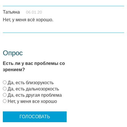
Татьяна
06.01.20
Нет, у меня всё хорошо.
Опрос
Есть ли у вас проблемы со
зрением?
В
Да, есть близорукость
а
Да, есть дальнозоркость
р
Да, есть другая проблема
и
Нет, у меня все хорошо
а
н
т
ы