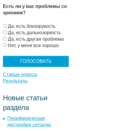
Есть ли у вас проблемы со
зрением?
В
Да, есть близорукость
а
Да, есть дальнозоркость
р
Да, есть другая проблема
и
Нет, у меня все хорошо
а
н
т
ы
Старые опросы
Результаты
Новые статьи
раздела
Периферическая
дистрофия сетчатки