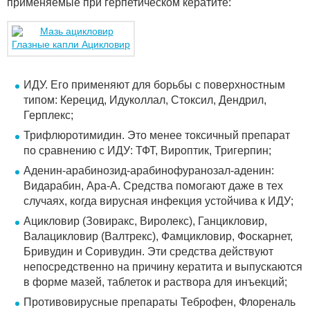
применяемые при герпетическом кератите:
Глазные капли Ацикловир
ИДУ. Его применяют для борьбы с поверхностным
типом: Керецид, Идуколлал, Стоксил, Дендрил,
Герплекс;
Трифлюротимидин. Это менее токсичный препарат
по сравнению с ИДУ: ТФТ, Вироптик, Тригерпин;
Аденин-арабинозид-арабинофуранозал-аденин:
Видарабин, Ара-А. Средства помогают даже в тех
случаях, когда вирусная инфекция устойчива к ИДУ;
Ацикловир (Зовиракс, Виролекс), Ганцикловир,
Валацикловир (Валтрекс), Фамцикловир, Фоскарнет,
Бривудин и Соривудин. Эти средства действуют
непосредственно на причину кератита и выпускаются
в форме мазей, таблеток и раствора для инъекций;
Противовирусные препараты Теброфен, Флореналь