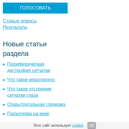
н
т
ы
Старые опросы
Результаты
Новые статьи
раздела
Периферическая
дистрофия сетчатки
Что такое кератоконус
Что такое отслоение
сетчатки глаза
Открытоугольная глаукома
Папиллома на веке
Этот сайт использует
cookie
OK