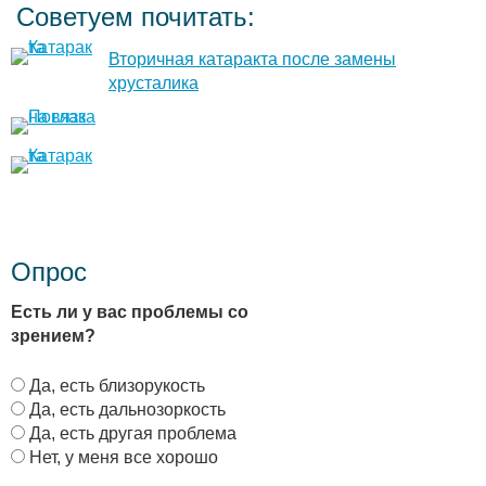
Советуем почитать:
Вторичная катаракта после замены
хрусталика
Опрос
Есть ли у вас проблемы со
зрением?
В
Да, есть близорукость
а
Да, есть дальнозоркость
р
Да, есть другая проблема
и
Нет, у меня все хорошо
а