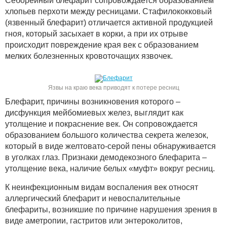
Себорейный блефарит сопровождается образованием
хлопьев перхоти между ресницами. Стафилококковый
(язвенный блефарит) отличается активной продукцией
гноя, который засыхает в корки, а при их отрыве
происходит повреждение края век с образованием
мелких болезненных кровоточащих язвочек.
Язвы на краю века приводят к потере ресниц
Блефарит, причины возникновения которого –
дисфункция мейбомиевых желез, выглядит как
утолщение и покраснение век. Он сопровождается
образованием большого количества секрета железок,
который в виде желтовато-серой пены обнаруживается
в уголках глаз. Признаки демодекозного блефарита –
утолщение века, наличие белых «муфт» вокруг ресниц.
К неинфекционным видам воспаления век относят
аллергический блефарит и невоспалительные
блефариты, возникшие по причине нарушения зрения в
виде аметропии, гастритов или энтероколитов,