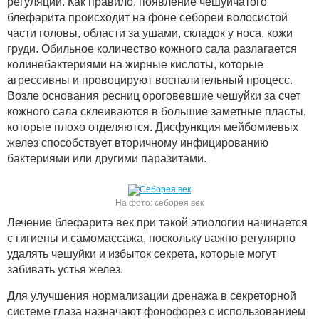
регуляции. Как правило, появление чешуйчатого
блефарита происходит на фоне себореи волосистой
части головы, области за ушами, складок у носа, кожи
груди. Обильное количество кожного сала разлагается
колинебактериями на жирные кислоты, которые
агрессивны и провоцируют воспалительный процесс.
Возле основания ресниц ороговевшие чешуйки за счет
кожного сала склеиваются в большие заметные пласты,
которые плохо отделяются. Дисфункция мейбомиевых
желез способствует вторичному инфицированию
бактериями или другими паразитами.
На фото: себорея век
Лечение блефарита век при такой этиологии начинается
с гигиены и самомассажа, поскольку важно регулярно
удалять чешуйки и избыток секрета, которые могут
забивать устья желез.
Для улучшения нормализации дренажа в секреторной
системе глаза назначают фонофорез с использованием