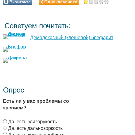
Вконтакте
Одноклассники
Советуем почитать:
Демодекозный (клещевой) блефарит
Опрос
Есть ли у вас проблемы со
зрением?
В
Да, есть близорукость
а
Да, есть дальнозоркость
р
Да, есть другая проблема