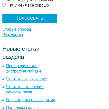
и
Нет, у меня все хорошо
а
н
т
ы
Старые опросы
Результаты
Новые статьи
раздела
Периферическая
дистрофия сетчатки
Что такое кератоконус
Что такое отслоение
сетчатки глаза
Открытоугольная глаукома
Папиллома на веке