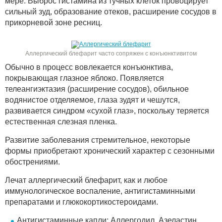
мере. Выброс гистамина из тучных клеток провоцирует
сильный зуд, образование отеков, расширение сосудов в
прикорневой зоне ресниц.
Аллергический блефарит часто сопряжен с конъюнктивитом
Обычно в процесс вовлекается конъюнктива,
покрывающая глазное яблоко. Появляется
телеангиэктазия (расширение сосудов), обильное
водянистое отделяемое, глаза зудят и чешутся,
развивается синдром «сухой глаз», поскольку теряется
естественная слезная пленка.
Развитие заболевания стремительное, некоторые
формы приобретают хронический характер с сезонными
обострениями.
Лечат аллергический блефарит, как и любое
иммунологическое воспаление, антигистаминными
препаратами и глюкокортикостероидами.
Антигистаминные капли: Аллергодил, Азеластин,