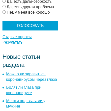
а
Да, есть дальнозоркость
р
Да, есть другая проблема
и
Нет, у меня все хорошо
а
н
т
ы
Старые опросы
Результаты
Новые статьи
раздела
Можно ли заразиться
коронавирусом через глаза
Болят ли глаза при
коронавирусе
Мешки под глазами у
мужчин