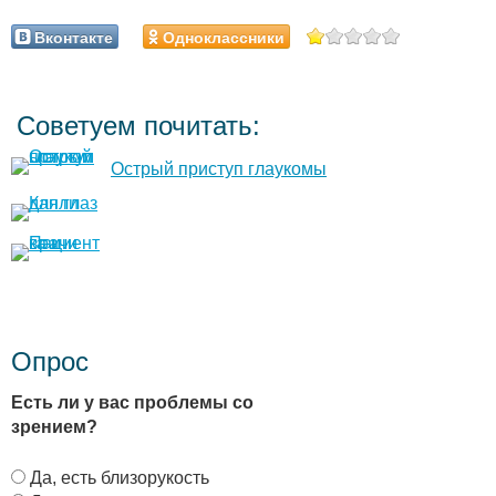
Вконтакте
Одноклассники
Советуем почитать:
Острый приступ глаукомы
Опрос
Есть ли у вас проблемы со
зрением?
В
Да, есть близорукость