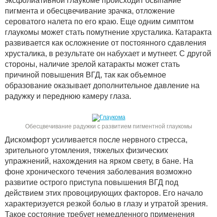
эксфолиативной глаукоме происходит осыпание
пигмента и обесцвечивание зрачка, отложение
сероватого налета по его краю. Еще одним симптом
глаукомы может стать помутнение хрусталика. Катаракта
развивается как осложнение от постоянного сдавления
хрусталика, в результате он набухает и мутнеет. С другой
стороны, наличие зрелой катаракты может стать
причиной повышения ВГД, так как объемное
образование оказывает дополнительное давление на
радужку и переднюю камеру глаза.
Обесцвечивание радужки с развитием пигментной глаукомы
Дискомфорт усиливается после нервного стресса,
зрительного утомления, тяжелых физических
упражнений, нахождения на ярком свету, в бане. На
фоне хронического течения заболевания возможно
развитие острого приступа повышения ВГД под
действием этих провоцирующих факторов. Его начало
характеризуется резкой болью в глазу и утратой зрения.
Такое состояние требует немедленного применения