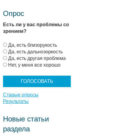
Опрос
Есть ли у вас проблемы со
зрением?
В
Да, есть близорукость
а
Да, есть дальнозоркость
р
Да, есть другая проблема
и
Нет, у меня все хорошо
а
н
т
ы
Старые опросы
Результаты
Новые статьи
раздела