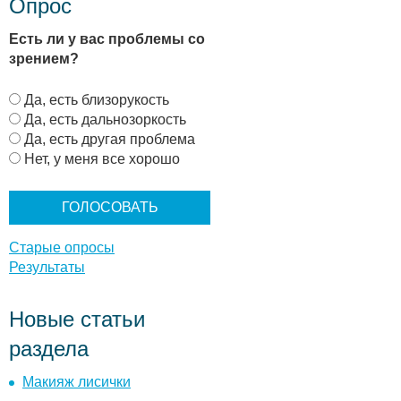
Опрос
Есть ли у вас проблемы со
зрением?
В
Да, есть близорукость
а
Да, есть дальнозоркость
р
Да, есть другая проблема
и
Нет, у меня все хорошо
а
н
т
ы
Старые опросы
Результаты
Новые статьи
раздела
Макияж лисички