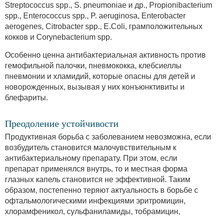
Streptococcus spp., S. pneumoniae и др., Propionibacterium
spp., Enterococcus spp., P. aeruginosa, Enterobacter
aerogenes, Citrobacter spp., E.Coli, грамположительных
кокков и Corynebacterium spp.
Особенно ценна антибактериальная активность против
гемофильной палочки, пневмококка, клебсиеллы
пневмонии и хламидий, которые опасны для детей и
новорожденных, вызывая у них конъюнктивиты и
блефариты.
Преодоление устойчивости
Продуктивная борьба с заболеванием невозможна, если
возбудитель становится малочувствительным к
антибактериальному препарату. При этом, если
препарат применялся внутрь, то и местная форма
глазных капель становится не эффективной. Таким
образом, постепенно теряют актуальность в борьбе с
офтальмологическими инфекциями эритромицин,
хлорамфеникол, сульфаниламиды, тобрамицин,