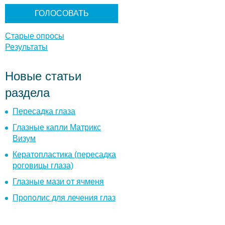
н
т
ы
Старые опросы
Результаты
Новые статьи
раздела
Пересадка глаза
Глазные капли Матрикс
Визум
Кератопластика (пересадка
роговицы глаза)
Глазные мази от ячменя
Прополис для лечения глаз