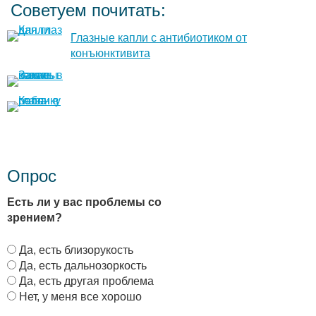
Советуем почитать:
Глазные капли с антибиотиком от
конъюнктивита
Опрос
Есть ли у вас проблемы со
зрением?
В
Да, есть близорукость
а
Да, есть дальнозоркость
р
Да, есть другая проблема
и
Нет, у меня все хорошо
а