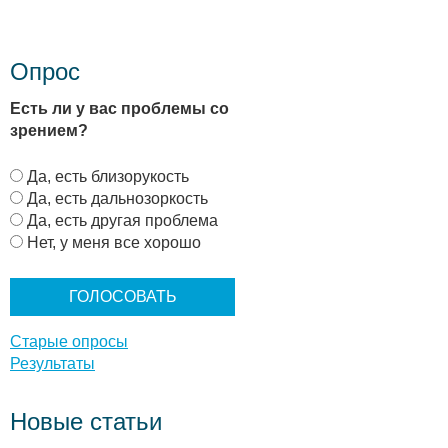
Опрос
Есть ли у вас проблемы со
зрением?
В
Да, есть близорукость
а
Да, есть дальнозоркость
р
Да, есть другая проблема
и
Нет, у меня все хорошо
а
н
т
ы
Старые опросы
Результаты
Новые статьи