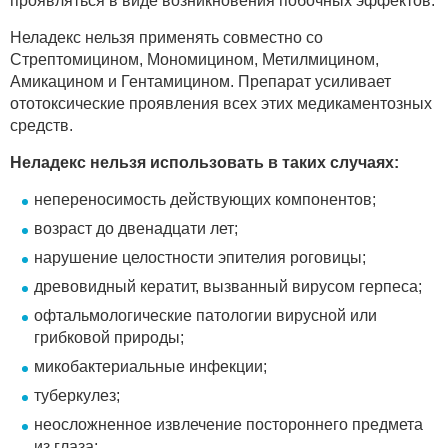
проявляться в виде возникновения побочных эффектов.
Неладекс нельзя применять совместно со
Стрептомицином, Мономицином, Метилмицином,
Амикацином и Гентамицином. Препарат усиливает
ототоксические проявления всех этих медикаментозных
средств.
Неладекс нельзя использовать в таких случаях:
непереносимость действующих компонентов;
возраст до двенадцати лет;
нарушение целостности эпителия роговицы;
древовидный кератит, вызванный вирусом герпеса;
офтальмологические патологии вирусной или
грибковой природы;
микобактериальные инфекции;
туберкулез;
неосложненное извлечение постороннего предмета
из глаза;