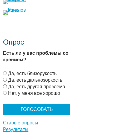
Опрос
Есть ли у вас проблемы со
зрением?
В
Да, есть близорукость
а
Да, есть дальнозоркость
р
Да, есть другая проблема
и
Нет, у меня все хорошо
а
н
т
ы
Старые опросы
Результаты