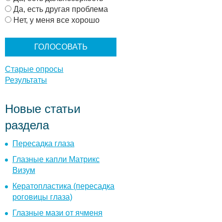
р
Да, есть другая проблема
и
Нет, у меня все хорошо
а
н
т
ы
Старые опросы
Результаты
Новые статьи
раздела
Пересадка глаза
Глазные капли Матрикс
Визум
Кератопластика (пересадка
роговицы глаза)
Глазные мази от ячменя