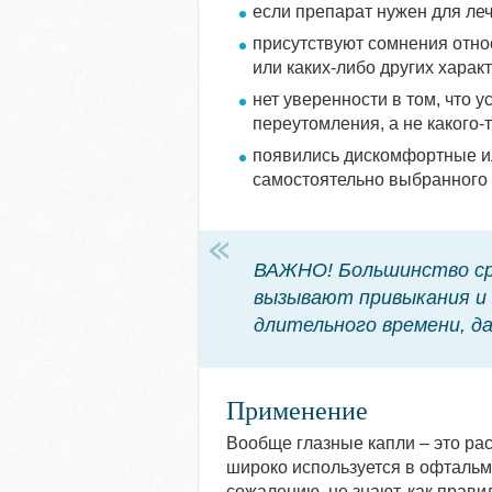
если препарат нужен для леч
присутствуют сомнения отно
или каких-либо других харак
нет уверенности в том, что 
переутомления, а не какого-
появились дискомфортные и
самостоятельно выбранного 
ВАЖНО! Большинство ср
вызывают привыкания и 
длительного времени, да
Применение
Вообще глазные капли – это ра
широко используется в офтальмо
сожалению, не знают, как прав