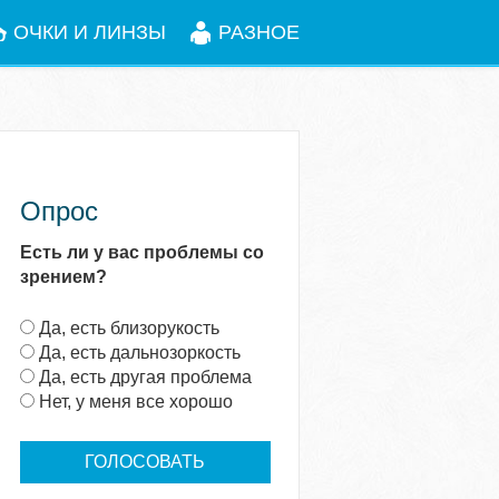
ОЧКИ И ЛИНЗЫ
РАЗНОЕ
Опрос
Есть ли у вас проблемы со
зрением?
В
Да, есть близорукость
а
Да, есть дальнозоркость
р
Да, есть другая проблема
и
Нет, у меня все хорошо
а
н
т