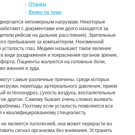
Отзывы
Видео по теме
двергается непомерным нагрузкам. Некоторые
работают с документами или долго находятся за
дители рейсов на дальние расстояния). Зрительные
вого пребывания за компьютером. Неизменной
 усталость глаз. Медики называют такое явление
 в виде раздражения и покраснения органов зрения,
мфорта. Пациенты жалуются на головные боли,
во жжения и зуда.
 могут самые различные причины, среди которых
егрузки, перепады артериального давления, прием
й остеохондроз, сухость воздуха, воспалительные
гое другое. Самому бывает очень сложно выявить
роблемы. Поэтому если усталость появляется все
ся к квалифицированному специалисту.
 не является патологией, она может перерасти во
ставить сигнал организма без внимания. Устранить