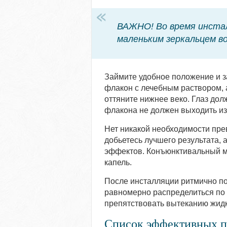
ВАЖНО! Во время инстал
маленьким зеркальцем в
Займите удобное положение и за
флакон с лечебным раствором, 
оттяните нижнее веко. Глаз дол
флакона не должен выходить из
Нет никакой необходимости пре
добьетесь лучшего результата,
эффектов. Конъюнктивальный ме
капель.
После инсталляции ритмично по
равномерно распределиться по п
препятствовать вытеканию жидк
Список эффективных п