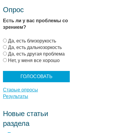
Опрос
Есть ли у вас проблемы со
зрением?
В
Да, есть близорукость
а
Да, есть дальнозоркость
р
Да, есть другая проблема
и
Нет, у меня все хорошо
а
н
т
ы
Старые опросы
Результаты
Новые статьи
раздела