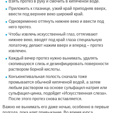
Взять протез в руку и смочить в кипяченой воде.
Приложить к глазнице, узкий край приподняв вверх,
ввести под верхнее веко широкий край.
Одновременно оттянуть нижнее веко и ввести под
него протез.
Чтобы извлечь искусственный глаз, оттягивают
нижнее веко, вводят под край глаза специальную
лопаточку, делают нажим вверх и вперед – протез
извлечен.
Каждый вечер протез нужно вынимать, удалять
скопившуюся слизь и дезинфицировать поверхности
раствором борной кислоты.
Конъюнктивальная полость сначала тоже
промывается обычной кипяченой водой, а затем
любым раствором на основе сульфацил-натрия или
сульфацил-цинка, подойдет «Искусственная слеза».
После этого протез снова вставляется.
Важно не вынимать его даже ночью, особенно в первые
полгода, пока идет привыкание. Во время курса