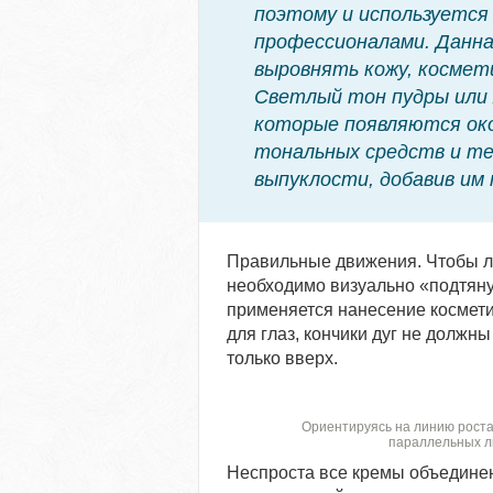
поэтому и используется 
профессионалами. Данн
выровнять кожу, космет
Светлый тон пудры или 
которые появляются око
тональных средств и те
выпуклости, добавив им 
Правильные движения. Чтобы ли
необходимо визуально «подтянут
применяется нанесение космет
для глаз, кончики дуг не должн
только вверх.
Ориентируясь на линию роста 
параллельных ли
Неспроста все кремы объединен