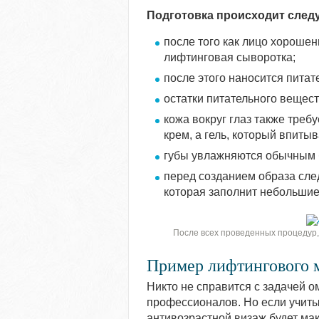
Подготовка происходит след
после того как лицо хорошен
лифтинговая сыворотка;
после этого наносится питат
остатки питательного вещес
кожа вокруг глаз также треб
крем, а гель, который впиты
губы увлажняются обычным 
перед созданием образа след
которая заполнит небольшие
После всех проведенных процедур,
Пример лифтингового 
Никто не справится с задачей 
профессионалов. Но если учиты
антивозрастной визаж будет ма