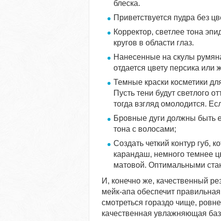
блеска.
Приветствуется пудра без цв
Корректор, светлее тона эпи
кругов в области глаз.
Нанесенные на скулы румяна
отдается цвету персика или 
Темные краски косметики для 
Пусть тени будут светлого от
тогда взгляд омолодится. Ес
Бровные дуги должны быть 
тона с волосами;
Создать четкий контур губ, 
карандаш, немного темнее ц
матовой. Оптимальными стану
И, конечно же, качественный ре
мейк-апа обеспечит правильная 
смотреться гораздо чище, ровне
качественная увлажняющая баз