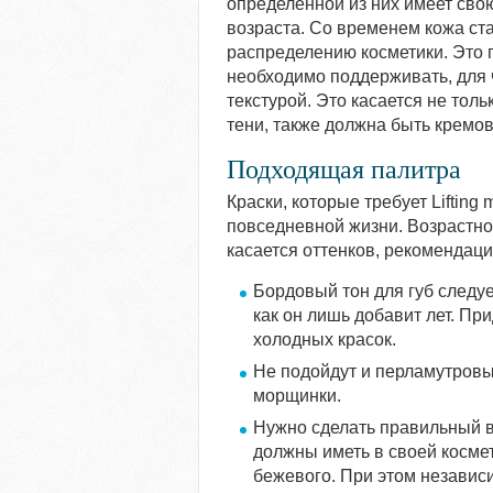
определенной из них имеет свою
возраста. Со временем кожа ст
распределению косметики. Это г
необходимо поддерживать, для ч
текстурой. Это касается не толь
тени, также должна быть кремов
Подходящая палитра
Краски, которые требует Lifting 
повседневной жизни. Возрастно
касается оттенков, рекомендац
Бордовый тон для губ следует
как он лишь добавит лет. При
холодных красок.
Не подойдут и перламутровые
морщинки.
Нужно сделать правильный 
должны иметь в своей космет
бежевого. При этом независи