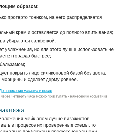
ующим образом:
ько протерто тоником, на него распределяется
ельный крем и оставляется до полного впитывания;
тва убираются салфеткой;
ует увлажнения, но для этого лучше использовать не
вается гораздо быстрее;
бальзамом;
ует покрыть лицо силиконовой базой без цвета,
 морщины и сделает дерму ровнее.
 через четверть часа можно приступать к нанесению косметики
макияжа
омоложения мейк-апом лучше визажистов-
вать в процессе их проверенные схемы, то
ксимально приближен к профессиональному.