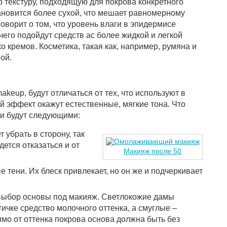
 текстуру, подходящую для покрова конкретного
ановится более сухой, что мешает равномерному
оворит о том, что уровень влаги в эпидермисе
его подойдут средств ас более жидкой и легкой
ко кремов. Косметика, такая как, например, румяна и
ой.
makeup, будут отличаться от тех, что используют в
й эффект окажут естественные, мягкие тона. Что
ии будут следующими:
 убрать в сторону, так
дется отказаться и от
Макияж после 50
 тени. Их блеск привлекает, но он же и подчеркивает
выбор основы под макияж. Светлокожие дамы
ичке средство молочного оттенка, а смуглые –
мо от оттенка покрова основа должна быть без