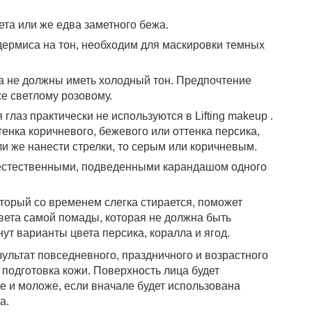
ета или же едва заметного бежа.
дермиса на тон, необходим для маскировки темных
 не должны иметь холодный тон. Предпочтение
же светлому розовому.
глаз практически не используются в Lifting makeup .
тенка коричневого, бежевого или оттенка персика,
ли же нанести стрелки, то серым или коричневым.
естественными, подведенными карандашом одного
который со временем слегка стирается, поможет
вета самой помады, которая не должна быть
т варианты цвета персика, коралла и ягод.
зультат повседневного, праздничного и возрастного
подготовка кожи. Поверхность лица будет
е и моложе, если вначале будет использована
а.