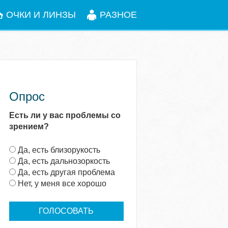
ОЧКИ И ЛИНЗЫ
РАЗНОЕ
Опрос
Есть ли у вас проблемы со
зрением?
В
Да, есть близорукость
а
Да, есть дальнозоркость
р
Да, есть другая проблема
и
Нет, у меня все хорошо
а
н
т