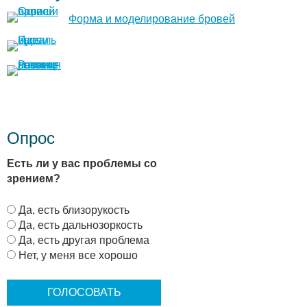
Форма и моделирование бровей
Опрос
Есть ли у вас проблемы со
зрением?
В
Да, есть близорукость
а
Да, есть дальнозоркость
р
Да, есть другая проблема
и
Нет, у меня все хорошо
а
н
т