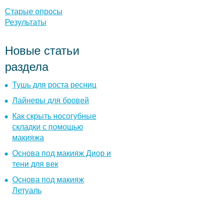
ы
Старые опросы
Результаты
Новые статьи
раздела
Тушь для роста ресниц
Лайнеры для бровей
Как скрыть носогубные
складки с помощью
макияжа
Основа под макияж Диор и
тени для век
Основа под макияж
Летуаль