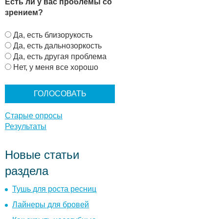
Есть ли у вас проблемы со
зрением?
В
Да, есть близорукость
а
Да, есть дальнозоркость
р
Да, есть другая проблема
и
Нет, у меня все хорошо
а
н
т
ы
Старые опросы
Результаты
Новые статьи
раздела
Тушь для роста ресниц
Лайнеры для бровей