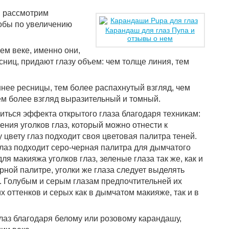
, рассмотрим
обы по увеличению
Карандаш для глаз Пупа и
отзывы о нем
ем веке, именно они,
ниц, придают глазу объем: чем толще линия, тем
нее ресницы, тем более распахнутый взгляд, чем
ем более взгляд выразительный и томный.
ться эффекта открытого глаза благодаря техникам:
ния уголков глаз, который можно отнести к
 цвету глаз подходит своя цветовая палитра теней.
лаз подходит серо-черная палитра для дымчатого
я макияжа уголков глаз, зеленые глаза так же, как и
рной палитре, уголки же глаза следует выделять
. Голубым и серым глазам предпочтительней их
х оттенков и серых как в дымчатом макияже, так и в
аз благодаря белому или розовому карандашу,