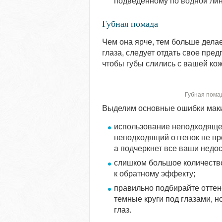
подведенному по водной лин
Губная помада
Чем она ярче, тем больше делает
глаза, следует отдать свое пре
чтобы губы слились с вашей кож
Губная пома
Выделим основные ошибки маки
использование неподходящей
неподходящий оттенок не про
а подчеркнет все ваши недос
слишком большое количество
к обратному эффекту;
правильно подбирайте оттено
темные круги под глазами, н
глаз.