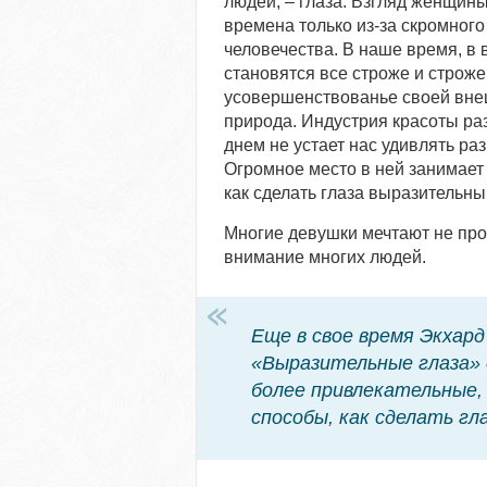
людей, – глаза. Взгляд женщины
времена только из-за скромног
человечества. В наше время, в 
становятся все строже и строж
усовершенствованье своей внеш
природа. Индустрия красоты ра
днем не устает нас удивлять р
Огромное место в ней занимает
как сделать глаза выразительны
Многие девушки мечтают не прос
внимание многих людей.
Еще в свое время Экхард
«Выразительные глаза» 
более привлекательные,
способы, как сделать гл