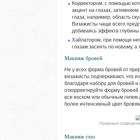
Корректором, с помощью кот
акцент на глазах, затемняем
глаза, например, область ску
Визажисты чаще всего предл
добиваясь эффекта глубины 
Хайлатором, при помощи нег
глазам засиять по-новому, а 
Макияж бровей
Не у всех форма бровей от прир
визажисты подчеркивают, что и
благодаря набору для бровей и
откорректируйте форму бровей 
все воском или обычным гелем 
более интенсивный цвет бровям
Правильно подведенн
Макияж глаз