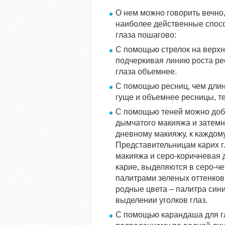
О нем можно говорить вечно
наиболее действенные спос
глаза пошагово:
С помощью стрелок на верхн
подчеркивая линию роста рес
глаза объемнее.
С помощью ресниц, чем длин
гуще и объемнее ресницы, т
С помощью теней можно доби
дымчатого макияжа и затемне
дневному макияжу, к каждому
Представительницам карих г
макияжа и серо-коричневая дл
карие, выделяются в серо-че
палитрами зеленых оттенков
родные цвета – палитра сини
выделении уголков глаз.
С помощью карандаша для гл