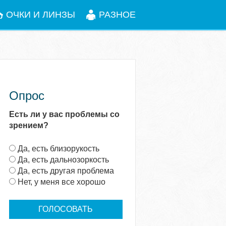
ОЧКИ И ЛИНЗЫ
РАЗНОЕ
Опрос
Есть ли у вас проблемы со
зрением?
В
Да, есть близорукость
а
Да, есть дальнозоркость
р
Да, есть другая проблема
и
Нет, у меня все хорошо
а
н
т