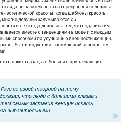
 управляет миром. Сколько войн начиналось во все
о взгляда выразительных глаз прекрасной половины
век эстетической красоты, когда шаблоны красоты,
е, многие девушки задумываются об
ности и не всегда довольны тем, что подарила им
звивается вместе с тенденциями в моде и с каждым
азными способами по улучшению внешности женщин.
 рынок бьюти-индустрии, занимающийся вопросом,
ми.
то о ярких глазах, а о больших, привлекающих
 Гесс со своей теорией на тему
доказал, что люди с большими глазами
 тем самым заставив женщин искать
аза выразительными.