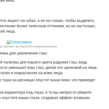
ии века.
ся акцент на губах, а не на глазах, чтобы выделить
дпочтение более телесным оттенкам, но не настолько,
ей лица.
да сделает взгляд более выразительным
яжа для увеличения глаз:
 палитры для вашего цвета радужки глаз, ведь
сто уменьшит ваш глаз, делая его щелочкой на лице,
татки и покраснения на коже лица;
 туши на ресницах опустит ваши веки, что приведет
к корректора под глаза, а то вы непросто уберете
о опустите ваши глаза, создавая эффект впавших