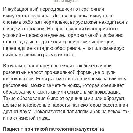
рекомендуется
Инкубационный период зависит от состояния
иммунитета человека. До тех пор, пока иммунная
система работает нормально, вирус может находиться в
спящем состоянии. Но при создании благоприятных
условий – переохлаждение, гормональный дисбаланс,
стресс, другие острые или хронические инфекции,
перешедшие в стадию обострения, – папилломавирус
начинает активно размножаться.
Визуально папиллома выглядит как белесый или
розоватый нарост произвольной формы, на ощупь
шероховатый. Если рассмотреть папиллому на близком
расстоянии, можно заметить ножку, которая соединяет
образование с кожными или слизистыми покровами.
Такие образования бывают единичными или образуют
целые многоярусные наросты на некотором расстоянии
друг от друга. Локализуются папилломы как на веках, так
и на слизистой глаза.
Пациент при такой патологии жалуется на