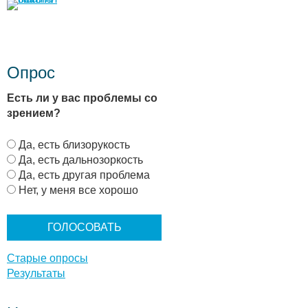
Опрос
Есть ли у вас проблемы со
зрением?
В
Да, есть близорукость
а
Да, есть дальнозоркость
р
Да, есть другая проблема
и
Нет, у меня все хорошо
а
н
т
ы
Старые опросы
Результаты