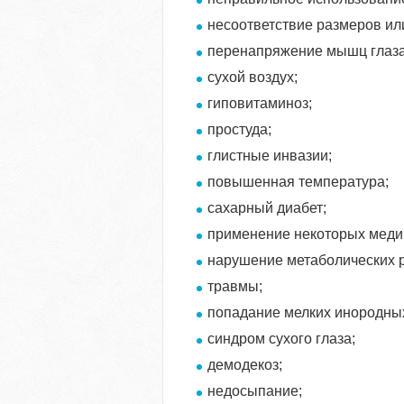
несоответствие размеров ил
перенапряжение мышц глаза
сухой воздух;
гиповитаминоз;
простуда;
глистные инвазии;
повышенная температура;
сахарный диабет;
применение некоторых медик
нарушение метаболических р
травмы;
попадание мелких инородных
синдром сухого глаза;
демодекоз;
недосыпание;