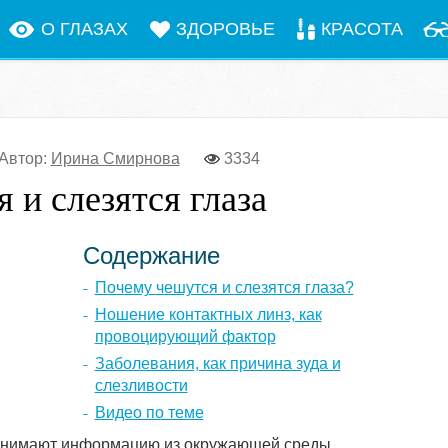
О ГЛАЗАХ
ЗДОРОВЬЕ
КРАСОТА
Автор:
Ирина Смирнова
3334
 и слезятся глаза
Содержание
Почему чешутся и слезятся глаза?
Ношение контактных линз, как
провоцирующий фактор
Заболевания, как причина зуда и
слезливости
Видео по теме
инимают информацию из окружающей среды.