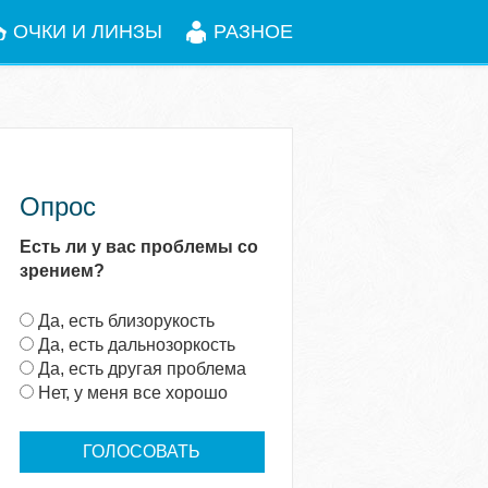
ОЧКИ И ЛИНЗЫ
РАЗНОЕ
Опрос
Есть ли у вас проблемы со
зрением?
В
Да, есть близорукость
а
Да, есть дальнозоркость
р
Да, есть другая проблема
и
Нет, у меня все хорошо
а
н
т