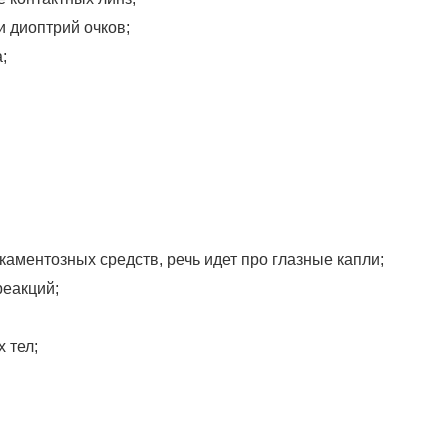
и диоптрий очков;
;
аментозных средств, речь идет про глазные капли;
еакций;
 тел;