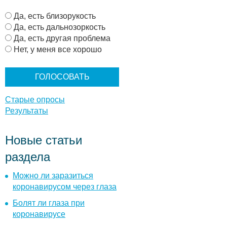
В
Да, есть близорукость
а
Да, есть дальнозоркость
р
Да, есть другая проблема
и
Нет, у меня все хорошо
а
н
т
ы
Старые опросы
Результаты
Новые статьи
раздела
Можно ли заразиться
коронавирусом через глаза
Болят ли глаза при
коронавирусе