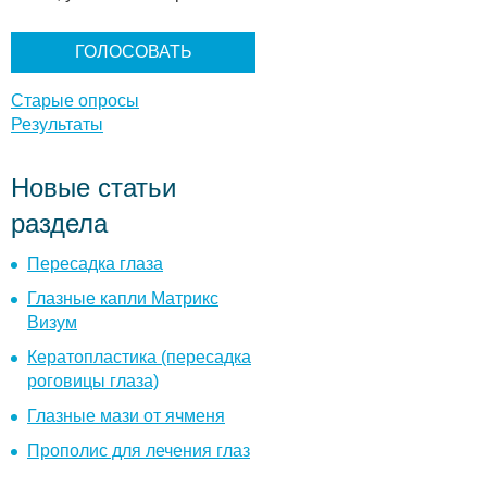
а
н
т
ы
Старые опросы
Результаты
Новые статьи
раздела
Пересадка глаза
Глазные капли Матрикс
Визум
Кератопластика (пересадка
роговицы глаза)
Глазные мази от ячменя
Прополис для лечения глаз