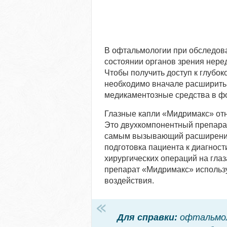
В офтальмологии при обследов
состоянии органов зрения неред
Чтобы получить доступ к глубок
необходимо вначале расширить 
медикаментозные средства в фо
Глазные капли «Мидримакс» отно
Это двухкомпонентный препара
самым вызывающий расширение 
подготовка пациента к диагнос
хирургических операций на гла
препарат «Мидримакс» использу
воздействия.
Для справки:
офтальмол