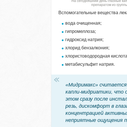
На сегодняшний день глазные к
препаратом из групп
Вспомогательные вещества лек
вода очищенная;
гипромеллоза;
гидроксид натрия;
хлорид бензалкония;
хлористоводородная кислота
метабисульфит натрия.
«Мидримакс» считается 
капли-мидриатики, что о
этом сразу после инст
резь, дискомфорт в глаз
концентрацией активны
неприятные ощущения пр