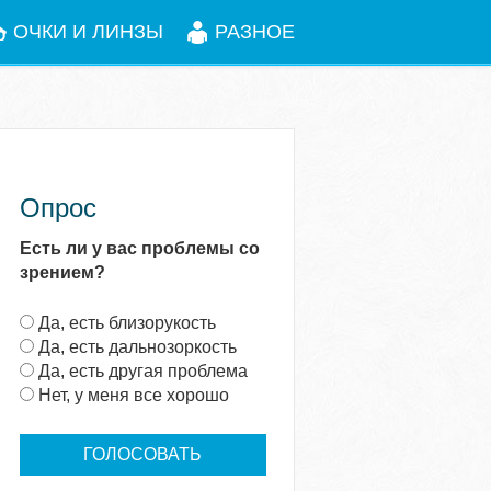
ОЧКИ И ЛИНЗЫ
РАЗНОЕ
Опрос
Есть ли у вас проблемы со
зрением?
В
Да, есть близорукость
а
Да, есть дальнозоркость
р
Да, есть другая проблема
и
Нет, у меня все хорошо
а
н
т