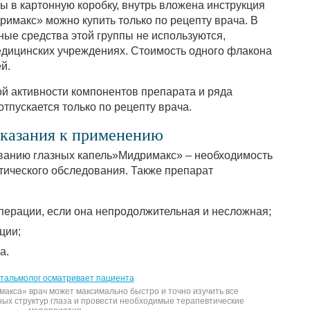
ы в картонную коробку, внутрь вложена инструкция
римакс» можно купить только по рецепту врача. В
ые средства этой группы не используются,
медицинских учреждениях. Стоимость одного флакона
й.
ой активности компонентов препарата и ряда
отпускается только по рецепту врача.
оказания к применению
ованию глазных капель»Мидримакс» – необходимость
тического обследования. Также препарат
перации, если она непродолжительная и несложная;
ции;
а.
акса» врач может максимально быстро и точно изучить все
ых структур глаза и провести необходимые терапевтические