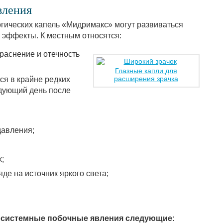
вления
ических капель «Мидримакс» могут развиваться
 эффекты. К местным относятся:
раснение и отечность
Глазные капли для
расширения зрачка
ся в крайне редких
едующий день после
давления;
;
е на источник яркого света;
 системные побочные явления следующие: