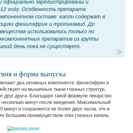
и официально зарегистрированы и
012 году. Особенность препарата
компонентном составе: капли содержат в
рциях фенилэфрин и тропикамид. До
вещества использовались только по
ухкомпонентных препаратов из группы
шний день пока не существует.
твия и форма выпуска
лючают два активных компонента: фенилэфрин и
ействуют на мышечные ткани глазных структур,
е друг друга. Благодаря такой формуле лекарство
з несколько минут после введения. Максимальный
0 минут и сохраняется не более двух часов, что и
ях большим преимуществом этих глазных капель.