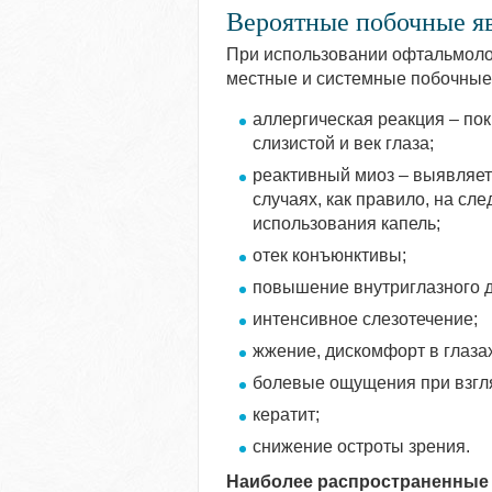
Вероятные побочные я
При использовании офтальмолог
местные и системные побочные
аллергическая реакция – пок
слизистой и век глаза;
реактивный миоз – выявляет
случаях, как правило, на сл
использования капель;
отек конъюнктивы;
повышение внутриглазного 
интенсивное слезотечение;
жжение, дискомфорт в глазах
болевые ощущения при взгляд
кератит;
снижение остроты зрения.
Наиболее распространенные