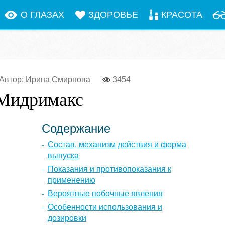
О ГЛАЗАХ
ЗДОРОВЬЕ
КРАСОТА
Автор:
Ирина Смирнова
3454
 Мидримакс
Содержание
Состав, механизм действия и форма
выпуска
Показания и противопоказания к
применению
Вероятные побочные явления
Особенности использования и
дозировки