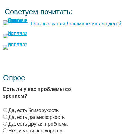
Советуем почитать:
Глазные капли Левомицетин для детей
Опрос
Есть ли у вас проблемы со
зрением?
В
Да, есть близорукость
а
Да, есть дальнозоркость
р
Да, есть другая проблема
и
Нет, у меня все хорошо
а