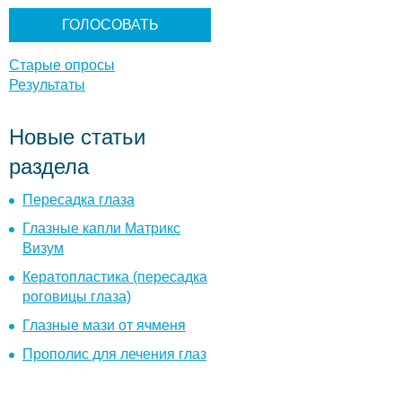
н
т
ы
Старые опросы
Результаты
Новые статьи
раздела
Пересадка глаза
Глазные капли Матрикс
Визум
Кератопластика (пересадка
роговицы глаза)
Глазные мази от ячменя
Прополис для лечения глаз