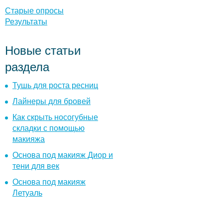
ы
Старые опросы
Результаты
Новые статьи
раздела
Тушь для роста ресниц
Лайнеры для бровей
Как скрыть носогубные
складки с помощью
макияжа
Основа под макияж Диор и
тени для век
Основа под макияж
Летуаль