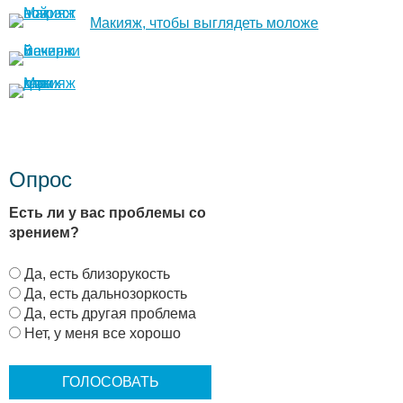
Макияж, чтобы выглядеть моложе
Опрос
Есть ли у вас проблемы со
зрением?
В
Да, есть близорукость
а
Да, есть дальнозоркость
р
Да, есть другая проблема
и
Нет, у меня все хорошо
а
н
т