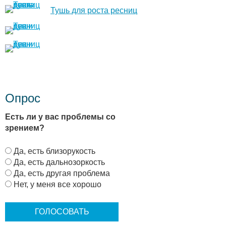
Тушь для роста ресниц
Опрос
Есть ли у вас проблемы со
зрением?
В
Да, есть близорукость
а
Да, есть дальнозоркость
р
Да, есть другая проблема
и
Нет, у меня все хорошо
а
н
т