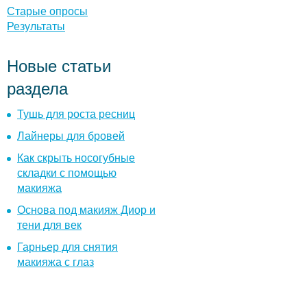
ы
Старые опросы
Результаты
Новые статьи
раздела
Тушь для роста ресниц
Лайнеры для бровей
Как скрыть носогубные
складки с помощью
макияжа
Основа под макияж Диор и
тени для век
Гарньер для снятия
макияжа с глаз