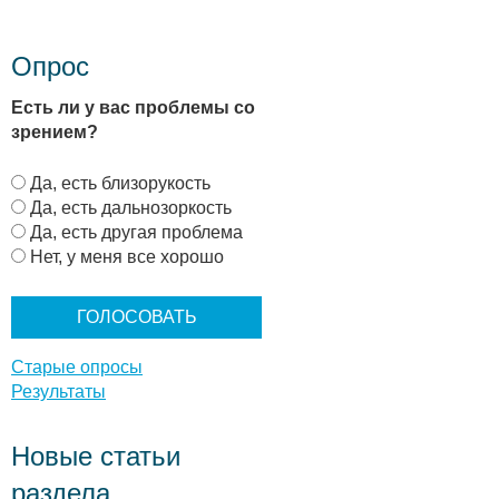
Опрос
Есть ли у вас проблемы со
зрением?
В
Да, есть близорукость
а
Да, есть дальнозоркость
р
Да, есть другая проблема
и
Нет, у меня все хорошо
а
н
т
ы
Старые опросы
Результаты
Новые статьи
раздела