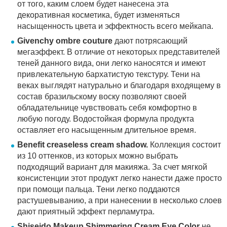
от того, каким слоем будет нанесена эта
декоративная косметика, будет изменяться
насыщенность цвета и эффектность всего мейкапа.
Givenchy ombre couture
дают потрясающий
мегаэффект. В отличие от некоторых представителей
теней данного вида, они легко наносятся и имеют
привлекательную бархатистую текстуру. Тени на
веках выглядят натурально и благодаря входящему в
состав бразильскому воску позволяют своей
обладательнице чувствовать себя комфортно в
любую погоду. Водостойкая формула продукта
оставляет его насыщенным длительное время.
Benefit creaseless cream shadow.
Коллекция состоит
из 10 оттенков, из которых можно выбрать
подходящий вариант для макияжа. За счет мягкой
консистенции этот продукт легко нанести даже просто
при помощи пальца. Тени легко поддаются
растушевыванию, а при нанесении в несколько слоев
дают приятный эффект перламутра.
Shiseido Makeup Shimmering Cream Eye Color
не