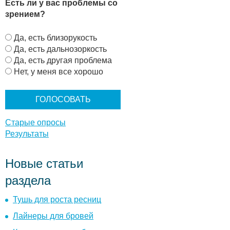
Есть ли у вас проблемы со
зрением?
В
Да, есть близорукость
а
Да, есть дальнозоркость
р
Да, есть другая проблема
и
Нет, у меня все хорошо
а
н
т
ы
Старые опросы
Результаты
Новые статьи
раздела
Тушь для роста ресниц
Лайнеры для бровей