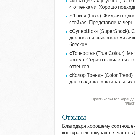
«Игра цвета» (Eyeliner). Он 
4 оттенками. Хорошо подходи
«Люкс» (Luxe). Жидкая подво
стойкая. Представлена черн
«СуперШок» (SuperShoсk). С
дневного и вечернего макия
блеском.
«Точность» (True Colour). М
контур. Серия отличается с
оттенков.
«Колор Тренд» (Color Trend)
для создания оригинальных к
Практически все каранда
пласт
Отзывы
Благодаря хорошему соотношен
контура век покупаются часто.