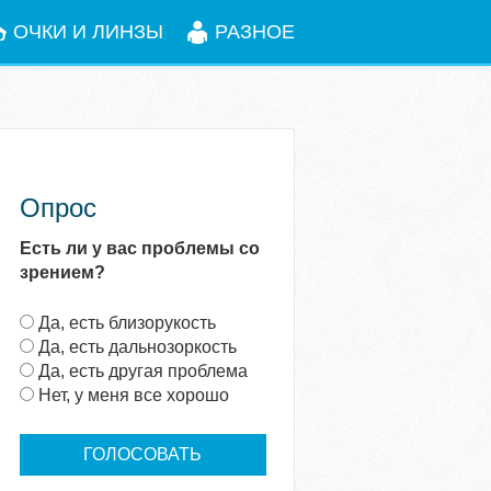
ОЧКИ И ЛИНЗЫ
РАЗНОЕ
Опрос
Есть ли у вас проблемы со
зрением?
В
Да, есть близорукость
а
Да, есть дальнозоркость
р
Да, есть другая проблема
и
Нет, у меня все хорошо
а
н
т