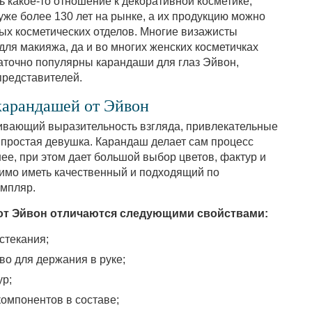
ть какое-то отношение к декоративной косметике,
уже более 130 лет на рынке, а их продукцию можно
ных косметических отделов. Многие визажисты
для макияжа, да и во многих женских косметичках
таточно популярны карандаши для глаз Эйвон,
представителей.
карандашей от Эйвон
ивающий выразительность взгляда, привлекательные
 простая девушка. Карандаш делает сам процесс
ее, при этом дает большой выбор цветов, фактур и
имо иметь качественный и подходящий по
мпляр.
 от Эйвон отличаются следующими свойствами:
стекания;
тво для держания в руке;
ур;
омпонентов в составе;