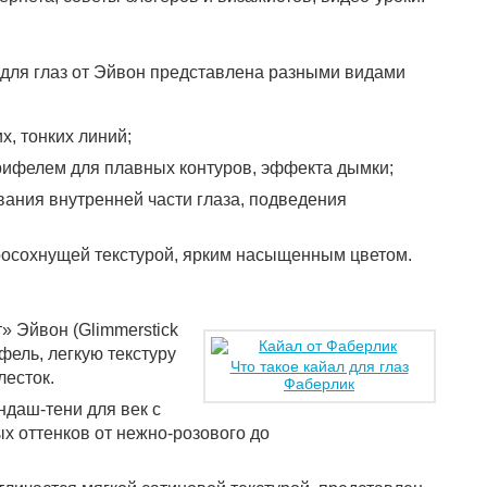
 для глаз от Эйвон представлена разными видами
х, тонких линий;
рифелем для плавных контуров, эффекта дымки;
вания внутренней части глаза, подведения
росохнущей текстурой, ярким насыщенным цветом.
» Эйвон (Glimmerstick
фель, легкую текстуру
Что такое кайал для глаз
есток.
Фаберлик
ндаш-тени для век с
х оттенков от нежно-розового до