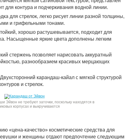
отличается мягкой сатиновой текстурой, представлен
т для контура и подчеркивания водной линии.
дка для стрелок, легко рисует линии разной толщины,
ыми и грифельными тонами.
тойкий, хорошо растушевывается, подходит для
жа. Насыщенные яркие цвета дополнены легким
ягкий стержень позволяет нарисовать аккуратный
тойкостью, разнообразием красивых мерцающих
. Двухсторонний карандаш-кайал с мягкой структурой
онтуров и стрелок.
ши Эйвон не требуют заточки, поскольку находятся в
иковых корпусах и выкручиваются
ию «цена-качество» косметические средства для
 Девушки и женщины отдают предпочтение следующим