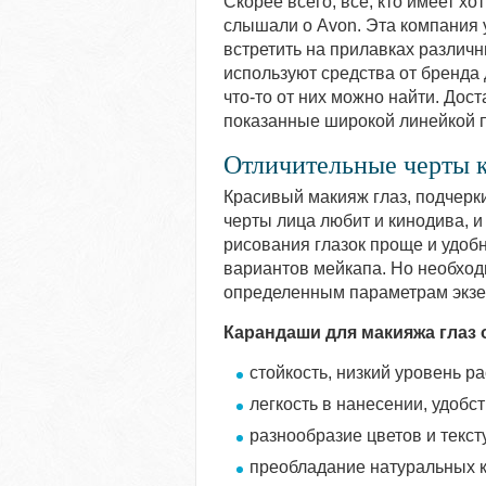
Скорее всего, все, кто имеет хо
слышали о Avon. Эта компания 
встретить на прилавках различ
используют средства от бренда 
что-то от них можно найти. Дос
показанные широкой линейкой 
Отличительные черты 
Красивый макияж глаз, подчерк
черты лица любит и кинодива, и
рисования глазок проще и удобн
вариантов мейкапа. Но необход
определенным параметрам экзе
Карандаши для макияжа глаз
стойкость, низкий уровень ра
легкость в нанесении, удобс
разнообразие цветов и текст
преобладание натуральных к