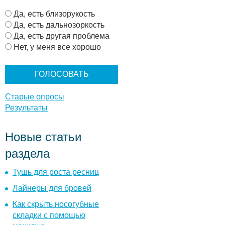
В
Да, есть близорукость
а
Да, есть дальнозоркость
р
Да, есть другая проблема
и
Нет, у меня все хорошо
а
н
т
ы
Старые опросы
Результаты
Новые статьи
раздела
Тушь для роста ресниц
Лайнеры для бровей
Как скрыть носогубные
складки с помощью