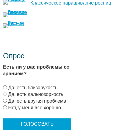
Классическое наращивание ресниц
Опрос
Есть ли у вас проблемы со
зрением?
В
Да, есть близорукость
а
Да, есть дальнозоркость
р
Да, есть другая проблема
и
Нет, у меня все хорошо
а
н
т
ы