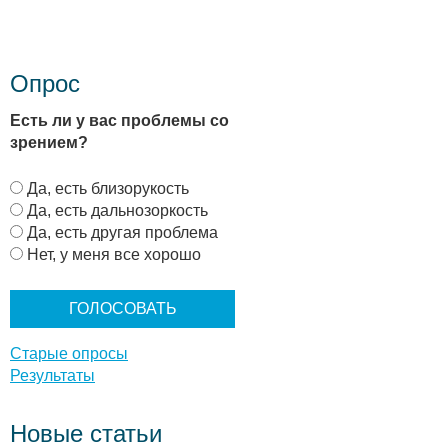
Опрос
Есть ли у вас проблемы со
зрением?
В
Да, есть близорукость
а
Да, есть дальнозоркость
р
Да, есть другая проблема
и
Нет, у меня все хорошо
а
н
т
ы
Старые опросы
Результаты
Новые статьи